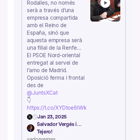
Rodalies, no només
serà a través d’una
empresa compartida
amb el Reino de
España, sinó que
aquesta empresa serà
una filial de la Renfe…
El PSOE Nord-oriental
entregat al servei de
l’amo de Madrid.
Oposició ferma i frontal
des de
@JuntsXCat
👇
https://t.co/XYDtoe6lWk
Jan 23, 2025
Salvador Vergés i…
Tejero!
vadorverges