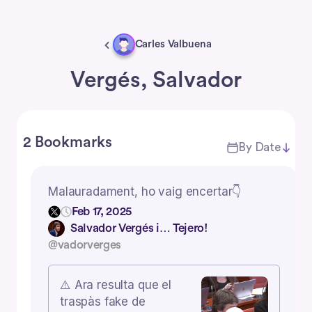
Carles Valbuena
Vergés, Salvador
2 Bookmarks
By Date
Malauradament, ho vaig encertar👇
Feb 17, 2025
Salvador Vergés i… Tejero!
@vadorverges
⚠️ Ara resulta que el
traspàs fake de